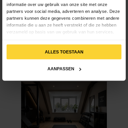
goed kunt uitvoeren. Het daglicht zorgt
informatie over uw gebruik van onze site met onze
daarnaast voor een prettige en
partners voor social media, adverteren en analyse. Deze
energiegevende sfeer tijdens het
partners kunnen deze gegevens combineren met andere
sporten.
informatie die u aan ze heeft verstrekt of die ze hebben
verzameld op basis van uw gebruik van hun services.
Ventilatie is belangrijk in een
sportruimte. Laat je daarom goed
adviseren over de mogelijkheden van
ALLES TOESTAAN
ventilatieroosters of een draaikiepraam
in je dakkapel. Zo blijft de luchtkwaliteit
aangenaam, ook tijdens een intensieve
AANPASSEN
training.