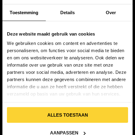
90% van de aanschafkosten direct terug aan
waardevermeerdering van je woning.
Toestemming
Details
Over
Lees meer
Deze website maakt gebruik van cookies
We gebruiken cookies om content en advertenties te
personaliseren, om functies voor social media te bieden
en om ons websiteverkeer te analyseren. Ook delen we
informatie over uw gebruik van onze site met onze
partners voor social media, adverteren en analyse. Deze
partners kunnen deze gegevens combineren met andere
informatie die u aan ze heeft verstrekt of die ze hebben
verzameld op basis van uw gebruik van hun services.
ALLES TOESTAAN
april 3, 2026
Dakkapel
AANPASSEN
Hoe breed mag een dakkapel zijn?