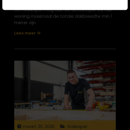
Een dakkapel mag aan de achterzijde van de
woning maximaal de totale dakbreedte min 1
meter zijn.
Lees meer
maart 20, 2026
Dakkapel