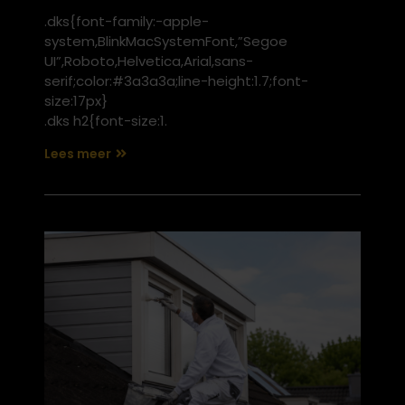
.dks{font-family:-apple-
system,BlinkMacSystemFont,”Segoe
UI”,Roboto,Helvetica,Arial,sans-
serif;color:#3a3a3a;line-height:1.7;font-
size:17px}
.dks h2{font-size:1.
Lees meer