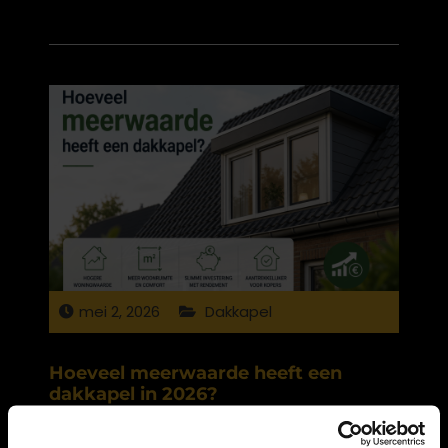
mei 2, 2026
Dakkapel
Hoeveel meerwaarde heeft een
dakkapel in 2026?
Een dakkapel levert in 2026 gemiddeld 65% tot