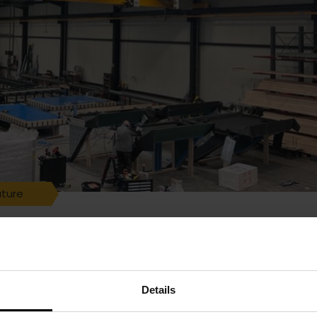
ture
kkapellen
Details