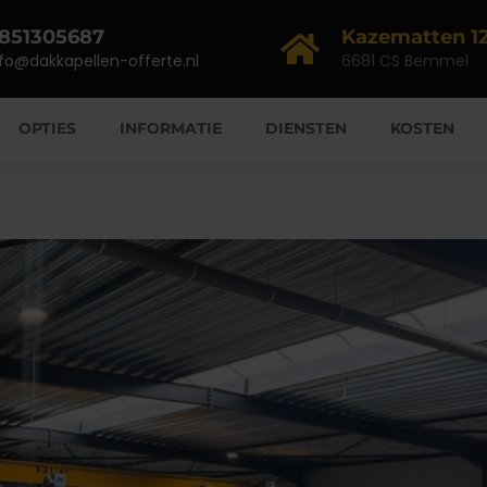
851305687
Kazematten 12
nfo@dakkapellen-offerte.nl
6681 CS Bemmel
OPTIES
INFORMATIE
DIENSTEN
KOSTEN