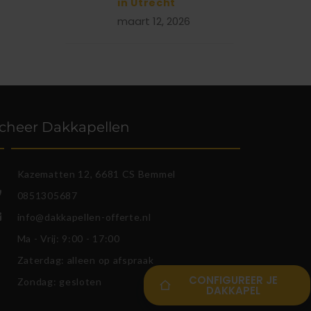
in Utrecht
maart 12, 2026
cheer Dakkapellen
Kazematten 12, 6681 CS Bemmel
0851305687
info@dakkapellen-offerte.nl
Ma - Vrij: 9:00 - 17:00
Zaterdag: alleen op afspraak
CONFIGUREER JE
Zondag: gesloten
DAKKAPEL