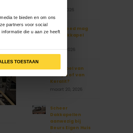
2026?
mei 2, 2026
 media te bieden en om ons
ze partners voor social
Hoe breed mag
nformatie die u aan ze heeft
een dakkapel
zijn?
april 3, 2026
ALLES TOESTAAN
Dakkapel van
Trespa of van
Keralit?
maart 20, 2026
Scheer
Dakkapellen
aanwezig bij
Beurs Eigen Huis