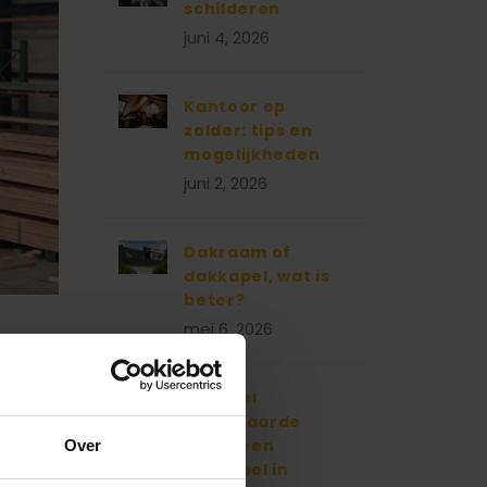
schilderen
juni 4, 2026
Kantoor op
zolder: tips en
mogelijkheden
juni 2, 2026
Dakraam of
dakkapel, wat is
beter?
mei 6, 2026
Hoeveel
meerwaarde
heeft een
Over
dakkapel in